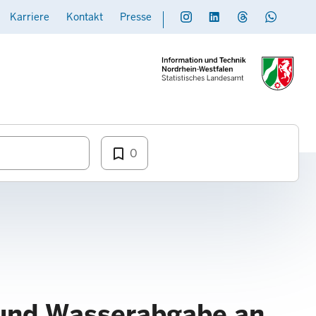
Karriere
Kontakt
Presse
Social
Daten übermitteln
bookmark_border
0
 und Wasserabgabe an