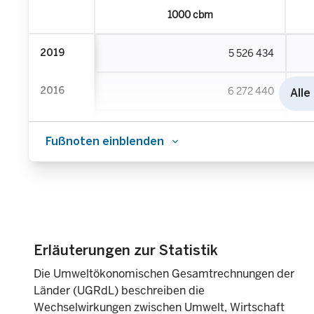
1000 cbm
2019
5 526 434
2016
6 272 440
Alle
2013
6 416 026
Fußnoten einblenden
2010
7 489 201
1995
9 207 117
Erläuterungen zur Statistik
Die Umweltökonomischen Gesamtrechnungen der
Länder (UGRdL) beschreiben die
Wechselwirkungen zwischen Umwelt, Wirtschaft