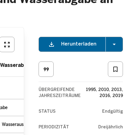
download
arrow_drop_down
zoom_out_map
Herunterladen
d Wasserabgabe
format_quote
bookmark_border
ÜBERGREIFENDE
1995, 2010, 2013,
JAHRESZEITRÄUME
2016, 2019
gabe
STATUS
Endgültig
Wasserausbau (abzüglich Wassereinbau)
Wasserabgabe a
PERIODIZITÄT
Dreijährlich