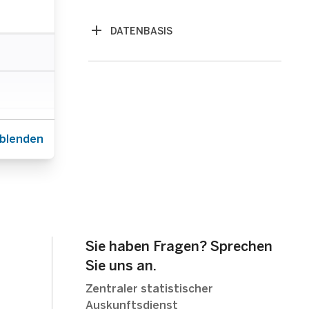
1000 cbm
1000 c
DATENBASIS
-70 478
-63 167
-37 897
nblenden
-33 979
-50 245
Sie haben Fragen? Sprechen
Sie uns an.
Zentraler statistischer
Auskunftsdienst