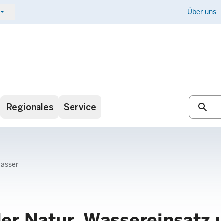
ow_drop_down
Kontakt
Über uns
search
Regionales
Service
wasser
er Natur, Wassereinsatz