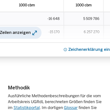
1000 cbm
1000 cbm
-16 648
5 509 786
open_in_full
-15 170
6 257 270
 Zeilen anzeigen
-15 148
6 400 878
info
Zeichenerklärung ei
-16 047
7 473 154
-14 692
9 192 425
Methodik
Ausführliche Methodenbeschreibungen für die vom
Arbeitskreis UGRdL berechneten Größen finden Sie
im
Statistikportal
. Im dortigen
Glossar
finden Sie