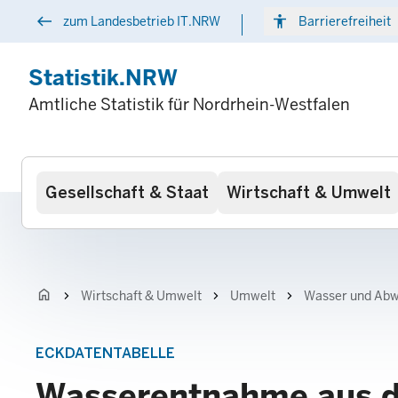
Direkt
west
accessibility
arr
zum Landesbetrieb IT.NRW
Barrierefreiheit
zum
Inhalt
Statistik.NRW
Amtliche Statistik für Nordrhein-Westfalen
Hauptnavigation
Gesellschaft & Staat
Wirtschaft & Umwelt
home
chevron_right
chevron_right
chevron_right
Wirtschaft & Umwelt
Umwelt
Wasser und Ab
ECKDATENTABELLE
Wasserentnahme aus d