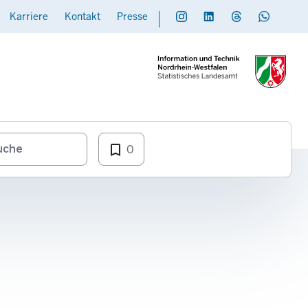
Karriere
Kontakt
Presse
Social
Daten übermitteln
bookmark_border
0