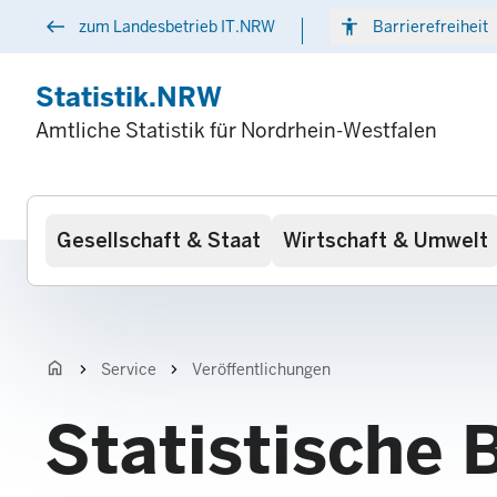
Direkt
west
accessibility
arr
zum Landesbetrieb IT.NRW
Barrierefreiheit
zum
Inhalt
Statistik.NRW
Amtliche Statistik für Nordrhein-Westfalen
Hauptnavigation
Gesellschaft & Staat
Wirtschaft & Umwelt
home
chevron_right
chevron_right
Service
Veröffentlichungen
Statistische 