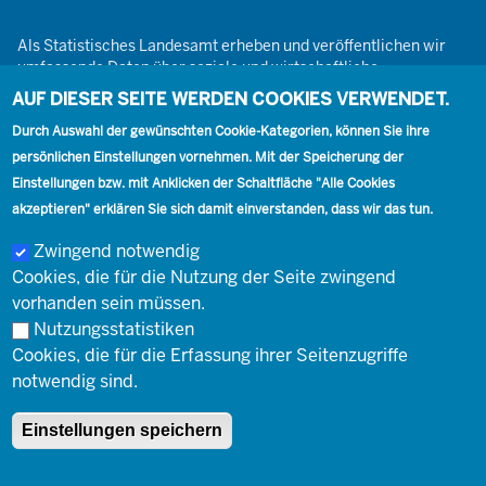
Als Statistisches Landesamt erheben und veröffentlichen wir
umfassende Daten über soziale und wirtschaftliche
Gegebenheiten. Dabei sind wir den Grundsätzen der Neutralität,
AUF DIESER SEITE WERDEN COOKIES VERWENDET.
Objektivität, wissenschaftlichen Unabhängigkeit und der
Durch Auswahl der gewünschten Cookie-Kategorien, können Sie ihre
statistischen Geheimhaltung verpflichtet.
persönlichen Einstellungen vornehmen. Mit der Speicherung der
Einstellungen bzw. mit Anklicken der Schaltfläche "Alle Cookies
akzeptieren" erklären Sie sich damit einverstanden, dass wir das tun.
Footer
Kontakt
Presse
Karriere
Kontakt
Zwingend notwendig
Cookies, die für die Nutzung der Seite zwingend
Social
vorhanden sein müssen.
Nutzungsstatistiken
Cookies, die für die Erfassung ihrer Seitenzugriffe
Footer
© Landesbetrieb Information und Technik Nordrhein-Westfalen
Impressum
notwendig sind.
(IT.NRW)
Einstellungen speichern
Impressum
Datenschutz
Barrierefreiheit