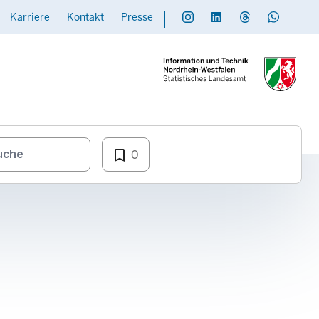
Karriere
Kontakt
Presse
Social
Daten übermitteln
bookmark_border
0