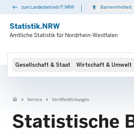
Direkt
west
accessibility
arr
zum Landesbetrieb IT.NRW
Barrierefreiheit
zum
Inhalt
Statistik.NRW
Amtliche Statistik für Nordrhein-Westfalen
Hauptnavigation
Gesellschaft & Staat
Wirtschaft & Umwelt
home
chevron_right
chevron_right
Service
Veröffentlichungen
Statistische 