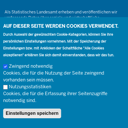
Als Statistisches Landesamt erheben und veröffentlichen wir
umfassende Daten über soziale und wirtschaftliche
Gegebenheiten. Dabei sind wir den Grundsätzen der Neutralität,
AUF DIESER SEITE WERDEN COOKIES VERWENDET.
Objektivität, wissenschaftlichen Unabhängigkeit und der
Durch Auswahl der gewünschten Cookie-Kategorien, können Sie ihre
statistischen Geheimhaltung verpflichtet.
persönlichen Einstellungen vornehmen. Mit der Speicherung der
Einstellungen bzw. mit Anklicken der Schaltfläche "Alle Cookies
akzeptieren" erklären Sie sich damit einverstanden, dass wir das tun.
Footer
Kontakt
Presse
Karriere
Kontakt
Zwingend notwendig
Cookies, die für die Nutzung der Seite zwingend
Social
vorhanden sein müssen.
Nutzungsstatistiken
Cookies, die für die Erfassung ihrer Seitenzugriffe
Footer
© Landesbetrieb Information und Technik Nordrhein-Westfalen
Impressum
notwendig sind.
(IT.NRW)
Einstellungen speichern
Impressum
Datenschutz
Barrierefreiheit