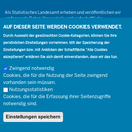
Als Statistisches Landesamt erheben und veröffentlichen wir
umfassende Daten über soziale und wirtschaftliche
Gegebenheiten. Dabei sind wir den Grundsätzen der Neutralität,
AUF DIESER SEITE WERDEN COOKIES VERWENDET.
Objektivität, wissenschaftlichen Unabhängigkeit und der
Durch Auswahl der gewünschten Cookie-Kategorien, können Sie ihre
statistischen Geheimhaltung verpflichtet.
persönlichen Einstellungen vornehmen. Mit der Speicherung der
Einstellungen bzw. mit Anklicken der Schaltfläche "Alle Cookies
akzeptieren" erklären Sie sich damit einverstanden, dass wir das tun.
Footer
Kontakt
Presse
Karriere
Kontakt
Zwingend notwendig
Cookies, die für die Nutzung der Seite zwingend
Social
vorhanden sein müssen.
Nutzungsstatistiken
Cookies, die für die Erfassung ihrer Seitenzugriffe
Footer
© Landesbetrieb Information und Technik Nordrhein-Westfalen
Impressum
notwendig sind.
(IT.NRW)
Einstellungen speichern
Impressum
Datenschutz
Barrierefreiheit