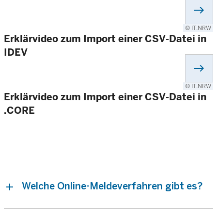
east
© IT.NRW
Erklärvideo zum Import einer CSV-Datei in
IDEV
east
© IT.NRW
Erklärvideo zum Import einer CSV-Datei in
.CORE
Welche Online-Meldeverfahren gibt es?