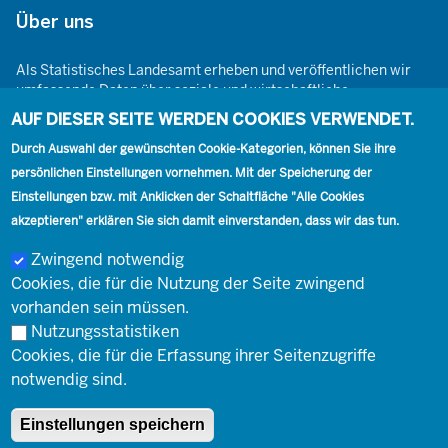
Über uns
Als Statistisches Landesamt erheben und veröffentlichen wir
umfassende Daten über soziale und wirtschaftliche
Gegebenheiten. Dabei sind wir den Grundsätzen der Neutralität,
AUF DIESER SEITE WERDEN COOKIES VERWENDET.
Objektivität, wissenschaftlichen Unabhängigkeit und der
Durch Auswahl der gewünschten Cookie-Kategorien, können Sie ihre
statistischen Geheimhaltung verpflichtet.
persönlichen Einstellungen vornehmen. Mit der Speicherung der
Einstellungen bzw. mit Anklicken der Schaltfläche "Alle Cookies
akzeptieren" erklären Sie sich damit einverstanden, dass wir das tun.
Footer
Kontakt
Presse
Karriere
Kontakt
Zwingend notwendig
Cookies, die für die Nutzung der Seite zwingend
Social
vorhanden sein müssen.
Nutzungsstatistiken
Footer
Cookies, die für die Erfassung ihrer Seitenzugriffe
© Landesbetrieb Information und Technik Nordrhein-Westfalen
Impressum
notwendig sind.
(IT.NRW)
Einstellungen speichern
Impressum
Datenschutz
Barrierefreiheit